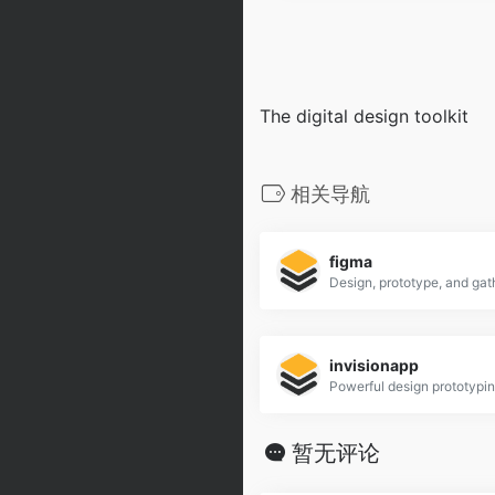
The digital design toolkit
相关导航
figma
invisionapp
Powerful design prototypin
暂无评论