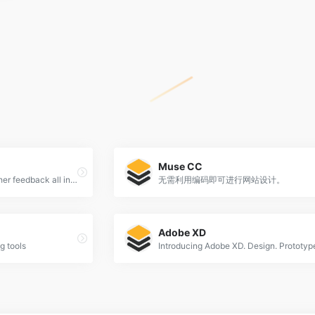
Muse CC
Design, prototype, and gather feedback all in one place with Figma.
无需利用编码即可进行网站设计。
Adobe XD
g tools