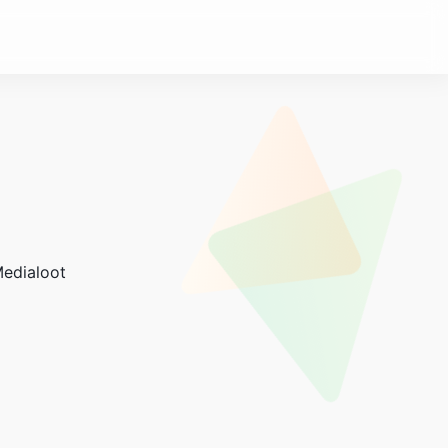
edialoot